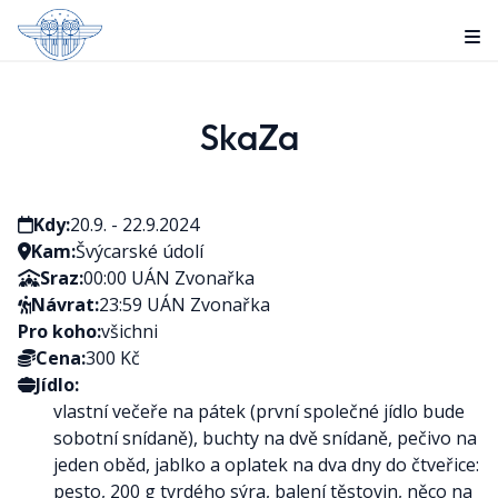
Plán akcí
Kontakty
SkaZa
O oddílu
Tábory
Fotogalerie
Kdy:
20.9. - 22.9.2024
Kam:
Švýcarské údolí
Sraz:
00:00 UÁN Zvonařka
Návrat:
23:59 UÁN Zvonařka
Pro koho:
všichni
Cena:
300 Kč
Jídlo:
vlastní večeře na pátek (první společné jídlo bude
sobotní snídaně), buchty na dvě snídaně, pečivo na
jeden oběd, jablko a oplatek na dva dny do čtveřice:
pesto, 200 g tvrdého sýra, balení těstovin, něco na