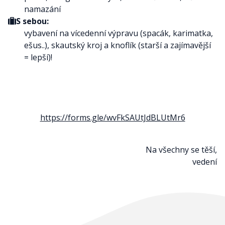
namazání
S sebou:
vybavení na vícedenní výpravu (spacák, karimatka,
ešus..), skautský kroj a knoflík (starší a zajímavější
= lepší)!
https://forms.gle/wvFkSAUtJdBLUtMr6
Na všechny se těší,
vedení