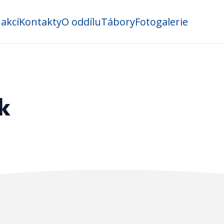
 akcí
Kontakty
O oddílu
Tábory
Fotogalerie
k