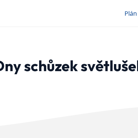
Plán
Dny schůzek světluše